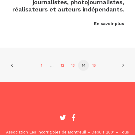
journalistes, photojournalistes,
réalisateurs et auteurs indépendants.
En savoir plus
1
…
12
13
14
15
Association Les Incorrigibles de Montreuil – Depuis 2001 – Tous