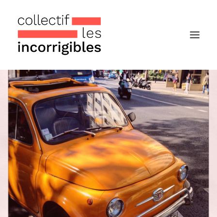
Accueil
Le collectif
Nos actualités
Notre « Incolettre » mensuelle
Recherche