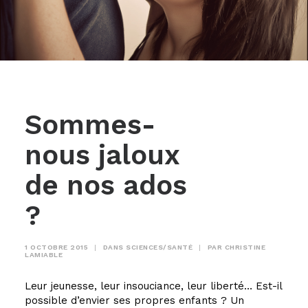
Sommes-
nous jaloux
de nos ados
?
1 OCTOBRE 2015
|
DANS
SCIENCES/SANTÉ
|
PAR
CHRISTINE
LAMIABLE
Leur jeunesse, leur insouciance, leur liberté… Est-il
possible d’envier ses propres enfants ? Un