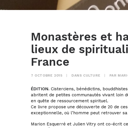
Monastères et h
lieux de spiritual
France
7 OCTOBRE 2015
|
DANS
CULTURE
|
PAR
MARI
ÉDITION.
Cisterciens, bénédictins, bouddhistes,
abritent de petites communautés vivant loin d
en quête de ressourcement spirituel.
Ce livre propose une découverte de 20 de ces
exceptionnelle, où l’homme peut retrouver sa
Marion Esquerré et Julien Vitry ont co-écrit 