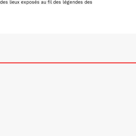
 des lieux exposés au fil des légendes des
ciation Les Incorrigibles de Montreuil – Depuis 2001 – Tous droits rés
Mentions légales
–
Contact