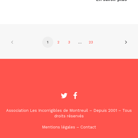
1
2
3
…
23
Association Les Incorrigibles de Montreuil – Depuis 2001 – Tous
droits réservés
Mentions légales
–
Contact