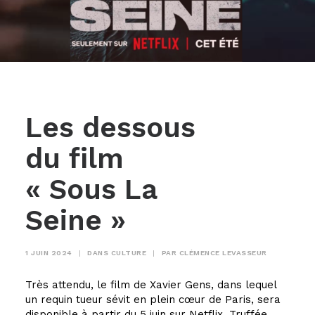
Les dessous
du film
« Sous La
Seine »
1 JUIN 2024
|
DANS
CULTURE
|
PAR
CLÉMENCE LEVASSEUR
Très attendu, le film de Xavier Gens, dans lequel
un requin tueur sévit en plein cœur de Paris, sera
disponible à partir du 5 juin sur Netflix. Truffée