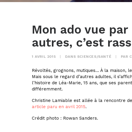
Mon ado vue par 
autres, c’est ras
1 AVRIL 2015
|
DANS
SCIENCES/SANTÉ
|
PAR
C
Révoltés, grognons, mutiques… À la maison, l
Mais sous le regard d’autres adultes, il s’affic
l’histoire de Léa-Marie, 15 ans, que ses parent
différemment.
Christine Lamiable est allée à la rencontre 
article paru en avril 2015
.
Crédit photo : Rowan Sanders.