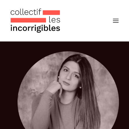
Accueil
Le collectif
Nos actualités
Notre « Incolettre » mensuelle
Recherche