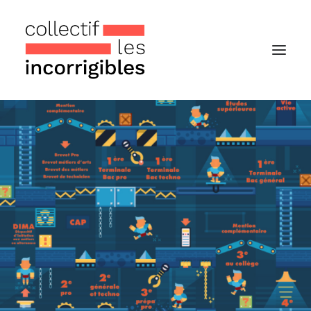
Accueil
Le collectif
Nos actualités
Notre « Incolettre » mensuelle
Recherche