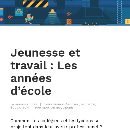
Jeunesse et
travail : Les
années
d’école
19 JANVIER 2017
|
DANS
EMPLOI/SOCIAL
,
SOCIÉTÉ
,
ÉDUCATION
|
PAR
MARION ESQUERRÉ
Comment les collégiens et les lycéens se
projettent dans leur avenir professionnel ?