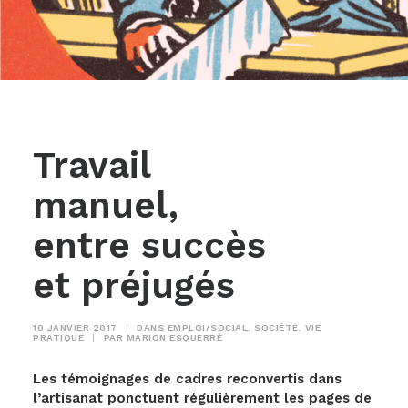
Travail
manuel,
entre succès
et préjugés
10 JANVIER 2017
|
DANS
EMPLOI/SOCIAL
,
SOCIÉTÉ
,
VIE
PRATIQUE
|
PAR
MARION ESQUERRÉ
Les témoignages de cadres reconvertis dans
l’artisanat ponctuent régulièrement les pages de