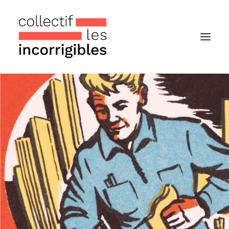
Accueil
Le collectif
Nos actualités
Notre « Incolettre » mensuelle
Recherche