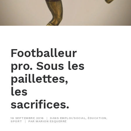
Footballeur
pro. Sous les
paillettes,
les
sacrifices.
16 SEPTEMBRE 2016
|
DANS
EMPLOI/SOCIAL
,
ÉDUCATION
,
SPORT
|
PAR
MARION ESQUERRÉ