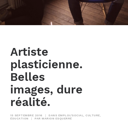
Artiste
plasticienne.
Belles
images, dure
réalité.
15 SEPTEMBRE 2016
|
DANS
EMPLOI/SOCIAL
,
CULTURE
,
ÉDUCATION
|
PAR
MARION ESQUERRÉ