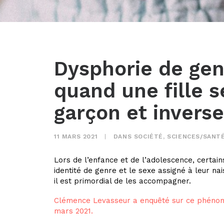
Dysphorie de gen
quand une fille s
garçon et invers
11 MARS 2021
|
DANS
SOCIÉTÉ
,
SCIENCES/SANT
Lors de l’enfance et de l’adolescence, certai
identité de genre et le sexe assigné à leur nai
il est primordial de les accompagner.
Clémence Levasseur a enquêté sur ce phénom
mars 2021.