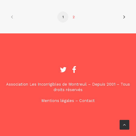
1
2
Association Les Incorrigibles de Montreuil – Depuis 2001 – Tous
droits réservés
Mentions légales
–
Contact