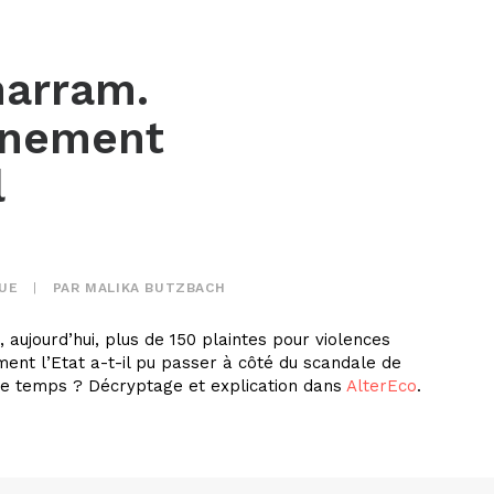
harram.
ignement
l
QUE
|
PAR
MALIKA BUTZBACH
, aujourd’hui, plus de 150 plaintes pour violences
ment l’Etat a-t-il pu passer à côté du scandale de
ce temps ? Décryptage et explication dans
AlterEco
.