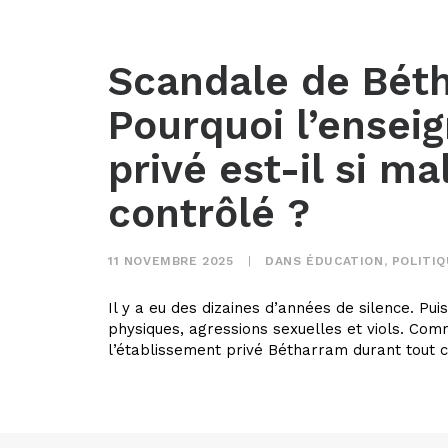
Scandale de Bét
Pourquoi l’ense
privé est-il si ma
contrôlé ?
11 NOVEMBRE 2025
|
DANS
ÉDUCATION
,
POLITI
Il y a eu des dizaines d’années de silence. Puis
physiques, agressions sexuelles et viols. Com
l’établissement privé Bétharram durant tout 