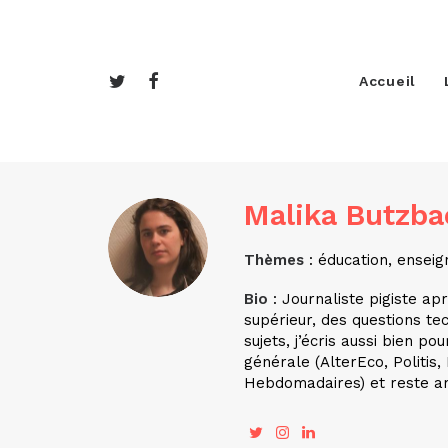
Accueil
Malika Butzba
Thèmes
: éducation, enseig
Bio
: Journaliste pigiste ap
supérieur, des questions te
sujets, j’écris aussi bien 
générale (AlterEco, Politis,
Hebdomadaires) et reste a