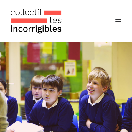
Accueil
Le collectif
Nos actualités
Notre « Incolettre » mensuelle
Recherche