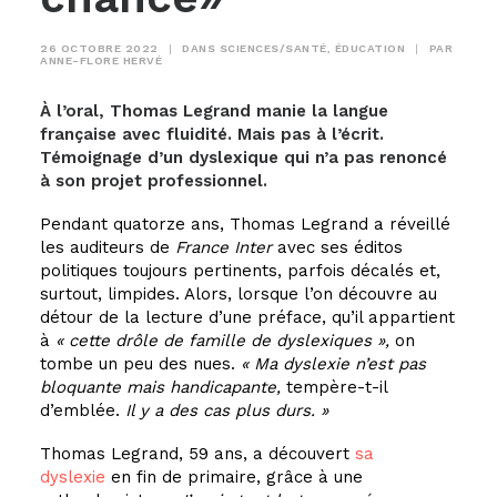
26 OCTOBRE 2022
|
DANS
SCIENCES/SANTÉ
,
ÉDUCATION
|
PAR
ANNE-FLORE HERVÉ
À l’oral, Thomas Legrand manie la langue
française avec fluidité. Mais pas à l’écrit.
Témoignage d’un dyslexique qui n’a pas renoncé
à son projet professionnel.
Pendant quatorze ans, Thomas Legrand a réveillé
les auditeurs de
France Inter
avec ses éditos
politiques toujours pertinents, parfois décalés et,
surtout, limpides. Alors, lorsque l’on découvre au
détour de la lecture d’une préface, qu’il appartient
à
« cette drôle de famille de dyslexiques »​,
on
tombe un peu des nues.
« Ma dyslexie n’est pas
bloquante mais handicapante,
tempère-t-il
d’emblée.
Il y a des cas plus durs. »
Thomas Legrand, 59 ans, a découvert
sa
dyslexie
en fin de primaire, grâce à une