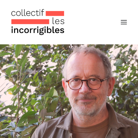
Accueil
Le collectif
Nos actualités
Notre « Incolettre » mensuelle
Recherche