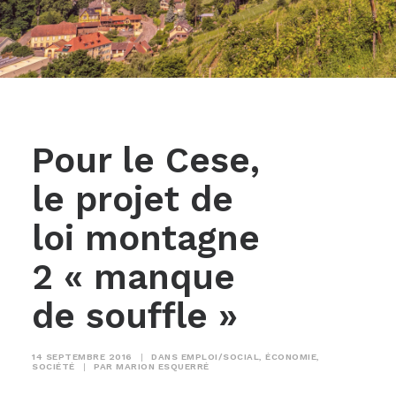
Pour le Cese,
le projet de
loi montagne
2 « manque
de souffle »
14 SEPTEMBRE 2016
|
DANS
EMPLOI/SOCIAL
,
ÉCONOMIE
,
SOCIÉTÉ
|
PAR
MARION ESQUERRÉ