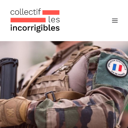
Accueil
Le collectif
Nos actualités
Notre « Incolettre » mensuelle
Recherche