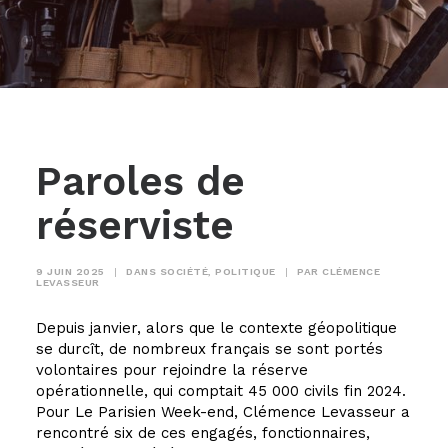
Paroles de
réserviste
9 JUIN 2025
|
DANS
SOCIÉTÉ
,
POLITIQUE
|
PAR
CLÉMENCE
LEVASSEUR
Depuis janvier, alors que le contexte géopolitique
se durcît, de nombreux français se sont portés
volontaires pour rejoindre la réserve
opérationnelle, qui comptait 45 000 civils fin 2024.
Pour Le Parisien Week-end, Clémence Levasseur a
rencontré six de ces engagés, fonctionnaires,