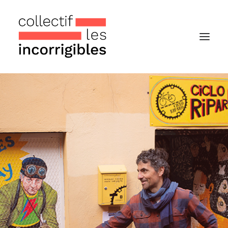
Accueil
Le collectif
Nos actualités
Notre « Incolettre » mensuelle
Recherche