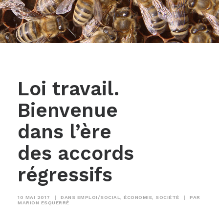
Loi travail.
Bienvenue
dans l’ère
des accords
régressifs
10 MAI 2017
|
DANS
EMPLOI/SOCIAL
,
ÉCONOMIE
,
SOCIÉTÉ
|
PAR
MARION ESQUERRÉ