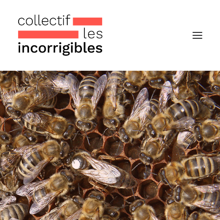
Accueil
Le collectif
Nos actualités
Notre « Incolettre » mensuelle
Recherche