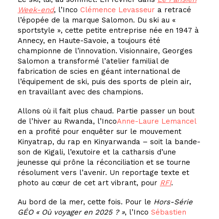
Week-end
, l’
Inco
Clémence Levasseur
a retracé
l’épopée de la marque Salomon. Du ski au «
sportstyle », cette petite entreprise née en 1947 à
Annecy, en Haute-Savoie, a toujours été
championne de l’innovation. Visionnaire, Georges
Salomon a transformé l’atelier familial de
fabrication de scies en géant international de
l’équipement de ski, puis des sports de plein air,
en travaillant avec des champions.
Allons où il fait plus chaud. Partie passer un bout
de l’hiver au Rwanda, l’
Inco
Anne-Laure Lemancel
en a profité pour enquêter sur le mouvement
Kinyatrap, du rap en Kinyarwanda – soit la bande-
son de Kigali, l’exutoire et la catharsis d’une
jeunesse qui prône la réconciliation et se tourne
résolument vers l’avenir. Un reportage texte et
photo au cœur de cet art vibrant, pour
RFI
.
Au bord de la mer, cette fois. Pour le
Hors-Série
GÉO « Où voyager en 2025 ? »
, l’
Inco
Sébastien