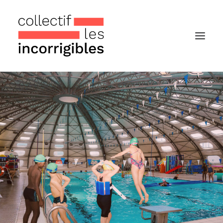
Accueil
Le collectif
Nos actualités
Notre « Incolettre » mensuelle
Recherche