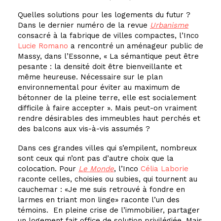
Quelles solutions pour les logements du futur ?
Dans le dernier numéro de la revue
Urbanisme
consacré à la fabrique de villes compactes, l’
Inco
Lucie Romano
a rencontré un aménageur public de
Massy, dans l’Essonne, « La sémantique peut ê
tre
pesante : la densité doit ê
tre
bienveillante et
même heureuse. Nécessaire sur le plan
environnemental pour éviter au maximum de
bétonner de la pleine terre, elle est socialement
difficile à faire accepter ». Mais peut-on vraiment
rendre désirables des immeubles haut perchés et
des balcons aux vis-à-vis assumés ?
Dans ces grandes villes qui s’empilent, nombreux
sont ceux qui n’ont pas d’autre choix que la
colocation. Pour
Le Monde
, l’
Inco
Célia Laborie
raconte celles, choisies ou subies, qui tournent au
cauchemar : «Je me suis retrouvé à fondre en
larmes en triant mon linge» raconte l’un des
témoins. En pleine crise de l’immobilier, partager
un logement fait office de solution privilégiée. Mais