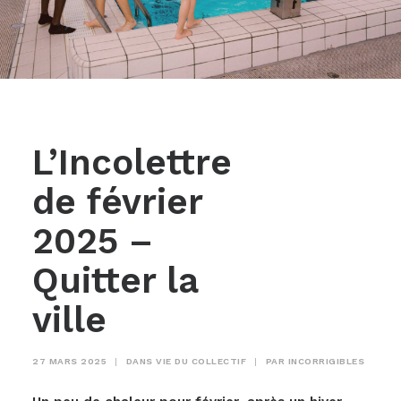
L’Incolettre
de février
2025 –
Quitter la
ville
27 MARS 2025
|
DANS
VIE DU COLLECTIF
|
PAR
INCORRIGIBLES