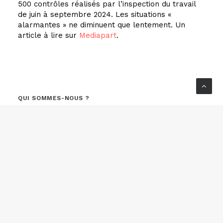
500 contrôles réalisés par l’inspection du travail
de juin à septembre 2024. Les situations «
alarmantes » ne diminuent que lentement. Un
article à lire sur
Mediapart
.
QUI SOMMES-NOUS ?
Nous sommes un collectif de
journalistes, photojournalistes,
réalisateurs et auteurs indépendants.
En savoir plus