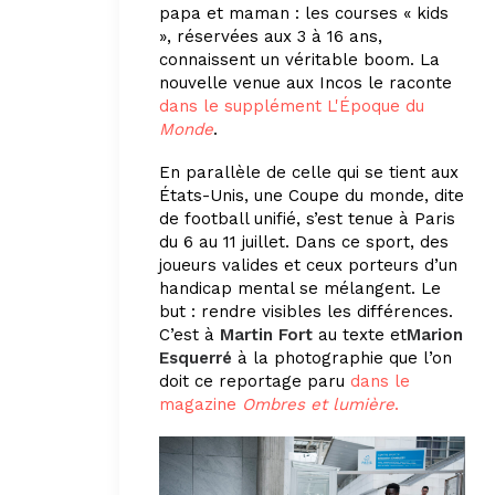
papa et maman : les courses « kids
», réservées aux 3 à 16 ans,
connaissent un véritable boom. La
nouvelle venue aux Incos le raconte
dans le supplément L'Époque du
Monde
.
En parallèle de celle qui se tient aux
États-Unis, une Coupe du monde, dite
de football unifié, s’est tenue à Paris
du 6 au 11 juillet. Dans ce sport, des
joueurs valides et ceux porteurs d’un
handicap mental se mélangent. Le
but : rendre visibles les différences.
C’est à
Martin Fort
au texte et
Marion
Esquerré
à la photographie que l’on
doit ce reportage paru
dans le
magazine
Ombres et lumière
.