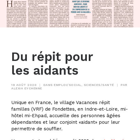
Du répit pour
les aidants
19 AOÛT 2020
|
DANS
EMPLOI/SOCIAL
,
SCIENCES/SANTÉ
|
PAR
ALEXIA EYCHENNE
Unique en France, le village Vacances répit
familles (VRF) de Fondettes, en Indre-et-Loire, mi-
hôtel mi-Ehpad, accueille des personnes âgées
dépendantes et leur conjoint «aidant» pour leur
permettre de souffler.