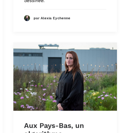
dessinée
.
par Alexia Eychenne
Aux Pays-Bas, un