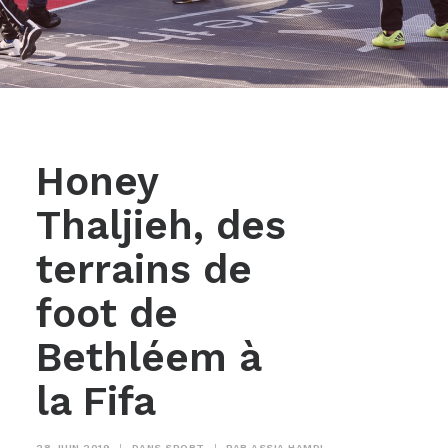
Honey
Thaljieh, des
terrains de
foot de
Bethléem à
la Fifa
28 JUIN 2019
|
DANS
SPORT
|
PAR
ASSIA HAMDI