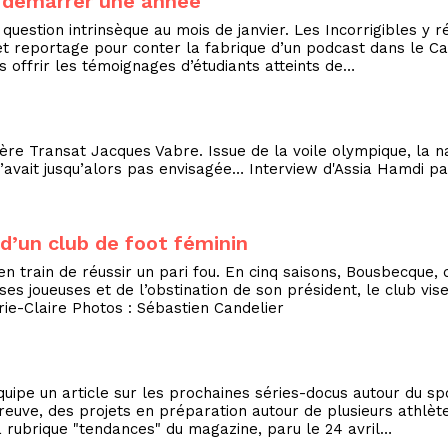
en démarrer une année
estion intrinsèque au mois de janvier. Les Incorrigibles y r
 et reportage pour conter la fabrique d’un podcast dans le Can
offrir les témoignages d’étudiants atteints de…
e
re Transat Jacques Vabre. Issue de la voile olympique, la nav
 n’avait jusqu’alors pas envisagée… Interview d'Assia Hamdi 
 d’un club de foot féminin
t en train de réussir un pari fou. En cinq saisons, Bousbecqu
 ses joueuses et de l’obstination de son président, le club vis
ie-Claire Photos : Sébastien Candelier
quipe un article sur les prochaines séries-docus autour du s
preuve, des projets en préparation autour de plusieurs athl
 rubrique "tendances" du magazine, paru le 24 avril…