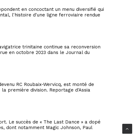
épondent en concoctant un menu diversifié qui
tal, l'histoire d'une ligne ferroviaire rendue
igatrice trinitaine continue sa reconversion
parue en octobre 2023 dans le Journal du
e, devenu RC Roubaix-Wervicq, est monté de
e la première division. Reportage d'Assia
port. Le succès de « The Last Dance » a dopé
ètes, dont notamment Magic Johnson, Paul