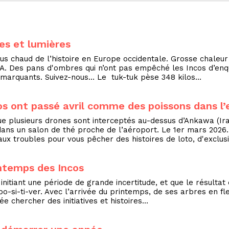
res et lumières
plus chaud de l’histoire en Europe occidentale. Grosse chale
A. Des pans d'ombres qui n’ont pas empêché les Incos d’enqu
 marquants. Suivez-nous… Le tuk-tuk pèse 348 kilos…
os ont passé avril comme des poissons dans l’
que plusieurs drones sont interceptés au-dessus d’Ankawa (Ir
dans un salon de thé proche de l’aéroport. Le 1er mars 2
eaux troubles pour vous pêcher des histoires de loto, d'exclu
intemps des Incos
initiant une période de grande incertitude, et que le résulta
po-si-ti-ver. Avec l’arrivée du printemps, de ses arbres en fl
e chercher des initiatives et histoires…