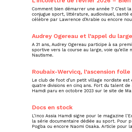
L’Incolettre de février 2026 – Bi
Comment bien démarrer une année ? C’est la qu
conjugue sport, littérature, audiovisuel, santé
célèbre par Lawrence d’Arabie ou encore nous 
Audrey Ogereau et l’appel du larg
A 31 ans, Audrey Ogereau participe à sa premiè
sportive vers la course au large, voie qu’elle
Nautisme.
Roubaix-Wervicq, l’ascension folle
Le club de foot d’un petit village nordiste es
quatre divisions en cinq ans. Fort du talent de
Hamdi paru en octobre 2023 sur le site de Mar
Docs en stock
L'Inco Assia Hamdi signe pour le magazine l'E
la série documentaire dédiée au sport. Pour 
Pogba ou encore Naomi Osaka. Article pour la