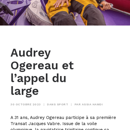
Audrey
Ogereau et
l’appel du
large
30 OCTOBRE 2023
|
DANS
SPORT
|
PAR
ASSIA HAMDI
A 31 ans, Audrey Ogereau participe à sa première
Transat Jacques Vabre. Issue de la voile
olympique, la navigatrice trinitaine continue sa