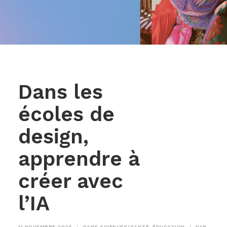
Dans les
écoles de
design,
apprendre à
créer avec
l’IA
11 NOVEMBRE 2025
|
DANS
SCIENCES/SANTÉ
,
ÉDUCATION
|
PAR