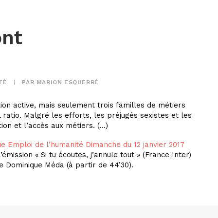
ont
TÉ
|
PAR
MARION ESQUERRÉ
n active, mais seulement trois familles de métiers
 ratio. Malgré les efforts, les préjugés sexistes et les
ion et l’accès aux métiers. (…)
ue Emploi de l’humanité Dimanche du 12 janvier 2017
émission « Si tu écoutes, j’annule tout » (France Inter)
gue Dominique Méda (à partir de 44’30).