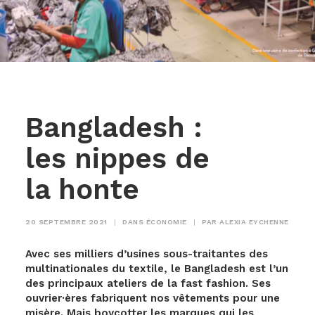
Bangladesh :
les nippes de
la honte
20 SEPTEMBRE 2021
|
DANS
ÉCONOMIE
|
PAR
ALEXIA EYCHENNE
Avec ses milliers d’usines sous-traitantes des
multinationales du textile, le Bangladesh est l’un
des principaux ateliers de la fast fashion. Ses
ouvrier·ères fabriquent nos vêtements pour une
misère. Mais boycotter les marques qui les