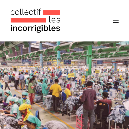
Accueil
Le collectif
Nos actualités
Notre « Incolettre » mensuelle
Recherche