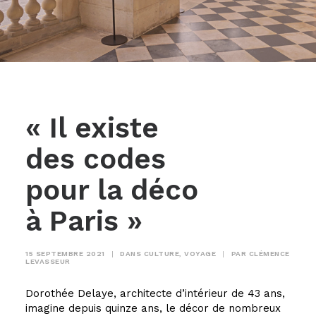
« Il existe
des codes
pour la déco
à Paris »
15 SEPTEMBRE 2021
|
DANS
CULTURE
,
VOYAGE
|
PAR
CLÉMENCE
LEVASSEUR
Dorothée Delaye, architecte d’intérieur de 43 ans,
imagine depuis quinze ans, le décor de nombreux