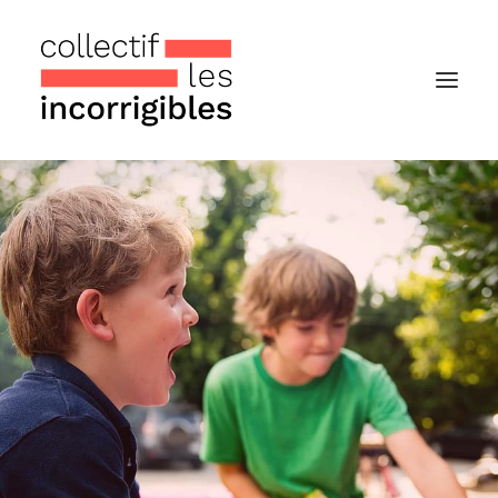
Accueil
Le collectif
Nos actualités
Notre « Incolettre » mensuelle
Recherche