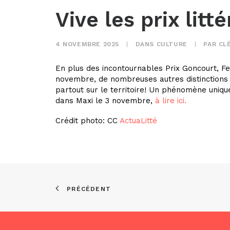
Vive les prix litté
4 NOVEMBRE 2025
|
DANS
CULTURE
|
PAR
CL
En plus des incontournables Prix Goncourt, F
novembre, de nombreuses autres distinctions so
partout sur le territoire! Un phénomène uniq
dans Maxi le 3 novembre,
à lire ici.
Crédit photo: CC
ActuaLitté
PRÉCÉDENT