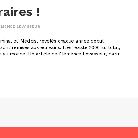
raires !
ÉMENCE LEVASSEUR
emina, ou Médicis, révélés chaque année début
nt remises aux écrivains. Il en existe 2000 au total,
ue au monde. Un article de Clémence Levasseur, paru