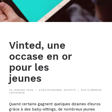
Vinted, une
occase en or
pour les
jeunes
30 JANVIER 2026
|
DANS
ÉCONOMIE
,
SOCIÉTÉ
|
PAR
CLÉMENCE
LEVASSEUR
Quand certains gagnent quelques dizaines d’euros
grâce à des baby-sittings, de nombreux jeunes