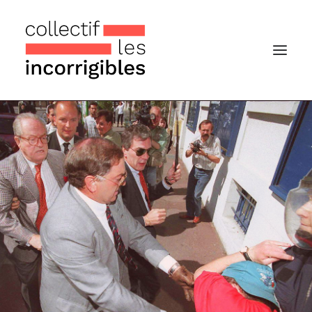
Accueil
Le collectif
Nos actualités
Notre « Incolettre » mensuelle
Recherche