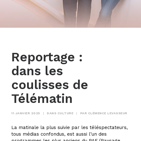
Reportage :
dans les
coulisses de
Télématin
11 JANVIER 2025
|
DANS
CULTURE
|
PAR
CLÉMENCE LEVASSEUR
La matinale la plus suivie par les téléspectateurs,
tous médias confondus, est aussi l’un des
programmes les plus anciens du PAF (Paysage