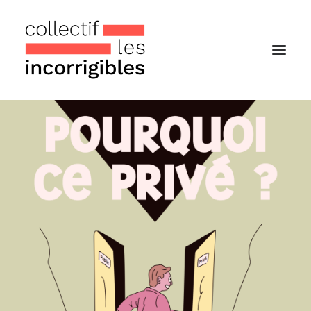
Accueil
Le collectif
Nos actualités
Notre « Incolettre » mensuelle
Recherche