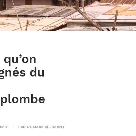
 qu’on
signés du
urplombe
OMIE
|
PAR
ROMAIN ALLIMANT