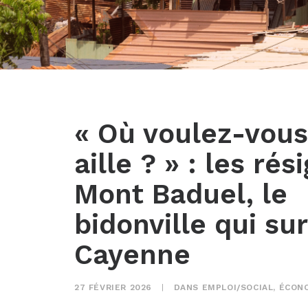
« Où voulez-vous
aille ? » : les ré
Mont Baduel, le
bidonville qui s
Cayenne
27 FÉVRIER 2026
|
DANS
EMPLOI/SOCIAL
,
ÉCON