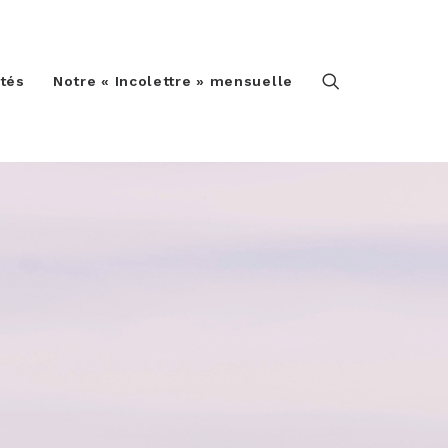
ités
Notre « Incolettre » mensuelle