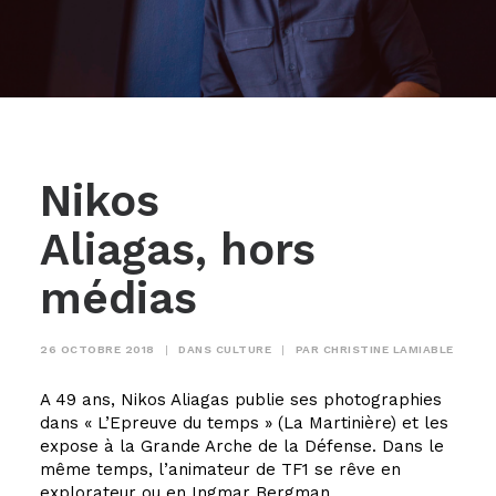
Nikos
Aliagas, hors
médias
26 OCTOBRE 2018
|
DANS
CULTURE
|
PAR
CHRISTINE LAMIABLE
A 49 ans, Nikos Aliagas publie ses photographies
dans « L’Epreuve du temps » (La Martinière) et les
expose à la Grande Arche de la Défense. Dans le
même temps, l’animateur de TF1 se rêve en
explorateur ou en Ingmar Bergman.