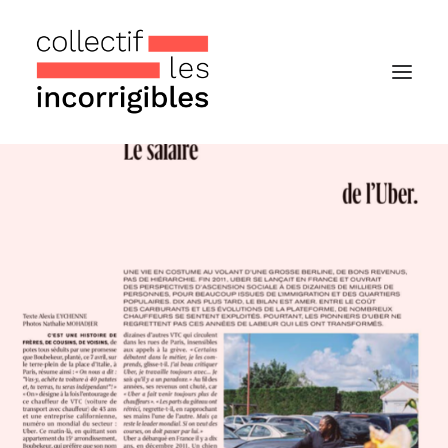
Accueil
Le collectif
Nos actualités
Notre « Incolettre » mensuelle
Recherche