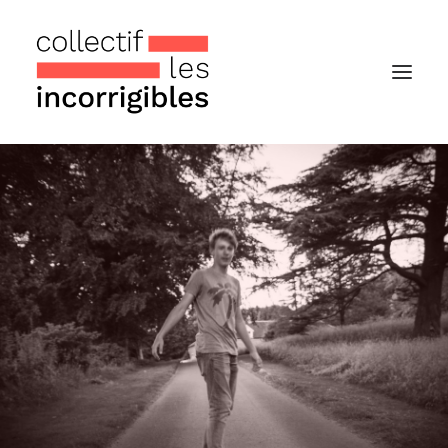
Accueil
Le collectif
Nos actualités
Notre « Incolettre » mensuelle
Recherche