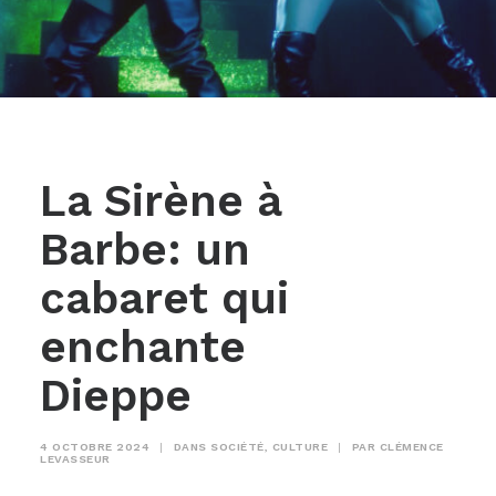
La Sirène à
Barbe: un
cabaret qui
enchante
Dieppe
4 OCTOBRE 2024
|
DANS
SOCIÉTÉ
,
CULTURE
|
PAR
CLÉMENCE
LEVASSEUR