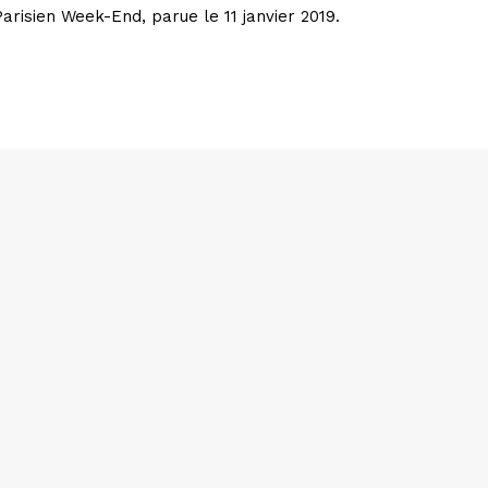
arisien Week-End, parue le 11 janvier 2019.
ciation Les Incorrigibles de Montreuil – Depuis 2001 – Tous droits rés
Mentions légales
–
Contact