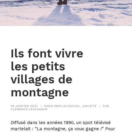
Ils font vivre
les petits
villages de
montagne
18 JANVIER 2021
|
DANS
EMPLOI/SOCIAL
,
SOCIÉTÉ
|
PAR
CLÉMENCE LEVASSEUR
Diffusé dans les années 1990, un spot télévisé
martelait : “La montagne, ça vous gagne !” Pour