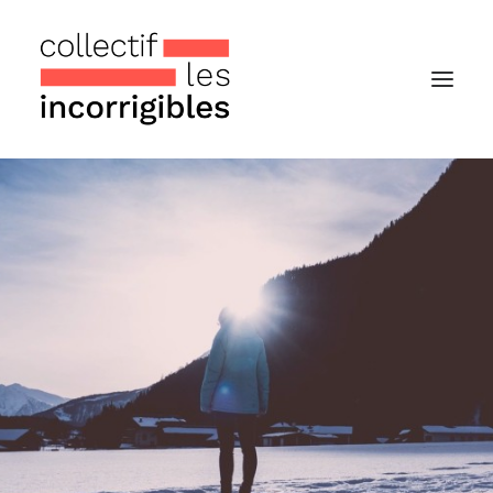
Accueil
Le collectif
Nos actualités
Notre « Incolettre » mensuelle
Recherche