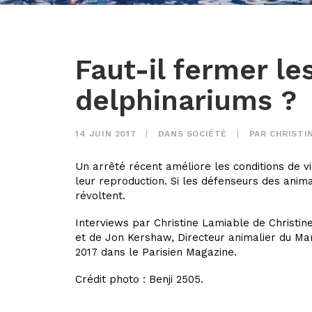
Faut-il fermer le
delphinariums ?
14 JUIN 2017
|
DANS
SOCIÉTÉ
|
PAR
CHRISTI
Un arrêté récent améliore les conditions de v
leur reproduction. Si les défenseurs des anim
révoltent.
Interviews par Christine Lamiable de Christine
et de Jon Kershaw, Directeur animalier du Mar
2017 dans le Parisien Magazine.
Crédit photo : Benji 2505.