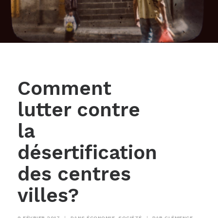
Comment
lutter contre
la
désertification
des centres
villes?
9 FÉVRIER 2017
|
DANS
ÉCONOMIE
,
SOCIÉTÉ
|
PAR
CLÉMENCE