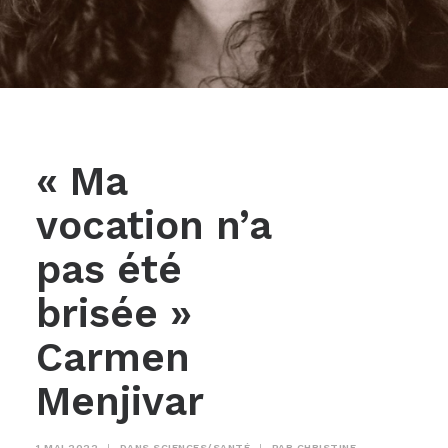
« Ma
vocation n’a
pas été
brisée »
Carmen
Menjivar
1 MAI 2022
|
DANS
SCIENCES/SANTÉ
|
PAR
CHRISTINE